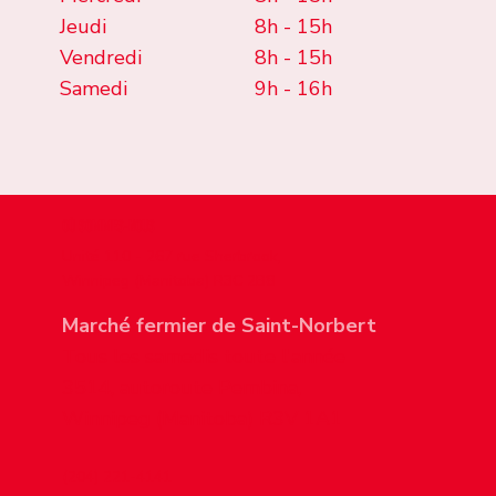
Jeudi
8h - 15h
Vendredi
8h - 15h
Samedi
9h - 16h
OÙ SOMMES-NOUS
Unité 110 - 267 rue Sherbrook,
Winnipeg (Manitoba) R3C 2B8
Marché fermier de Saint-Norbert
Tous les samedis toute l'année
3514, autoroute Pembina,
Winnipeg (Manitoba) R3V 1A1
(204) 221-4141