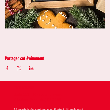
Partager cet événement
OÙ SOMMES-NOUS
Unité 110 - 267 rue Sherbrook,
Winnipeg (Manitoba) R3C 2B8
Marché fermier de Saint-Norbert