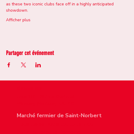
as these two iconic clubs face off in a highly anticipated 
showdown.
Afficher plus
Partager cet événement
OÙ SOMMES-NOUS
Unité 110 - 267 rue Sherbrook,
Winnipeg (Manitoba) R3C 2B8
Marché fermier de Saint-Norbert
Tous les samedis toute l'année
3514, autoroute Pembina,